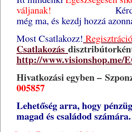
váljanak!
Kérd el a kul
még ma, és kezdj hozzá azonn
Most Csatlakozz!
Regisztráció 
Csatlakozás
disztribútorké
http://www.visionshop.me/E
Hivatkozási egyben – Szponz
005857
Lehetőség arra, hogy pénzügy
magad és családod számára.