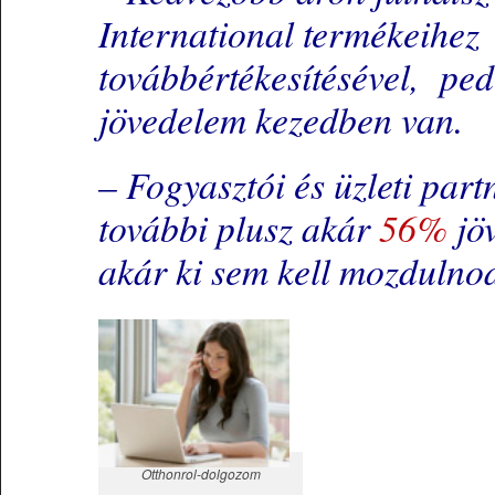
International termékeihe
továbbértékesítésével, pe
jövedelem kezedben van.
– Fogyasztói és üzleti part
további plusz akár
56%
jöv
akár ki sem kell mozdulnod
Otthonrol-dolgozom