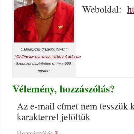
Weboldal:
h
Csatlakozás disztribútorként:
http://www.visionshop.me/EContract.aspx
Szponzor disztribútori száma:
000-
005857
Vélemény, hozzászólás?
Az e-mail címet nem tesszük 
karakterrel jelöltük
*
Hozzászólás