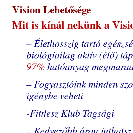
Vision Lehetősége
Mit is kínál nekünk a Visi
– Élethosszig tartó egészs
biológiailag aktív (élő) tá
97%
hatóanyag megmaradá
– Fogyasztóink minden szo
igénybe veheti
-Fittlesz Klub Tagsági
– Kedvezőbb áron juthatsz