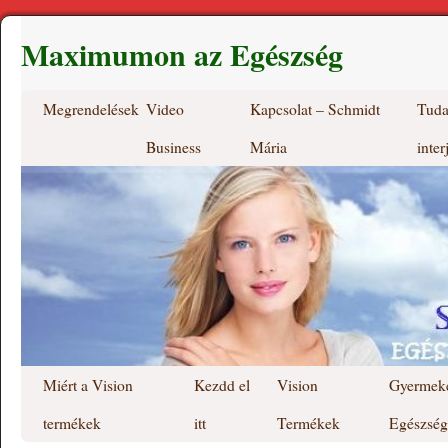
Maximumon az Egészség
Megrendelések
Video
Kapcsolat – Schmidt
Tuda
Business
Mária
inter
Miért a Vision
Kezdd el
Vision
Gyermek
termékek
itt
Termékek
Egészség