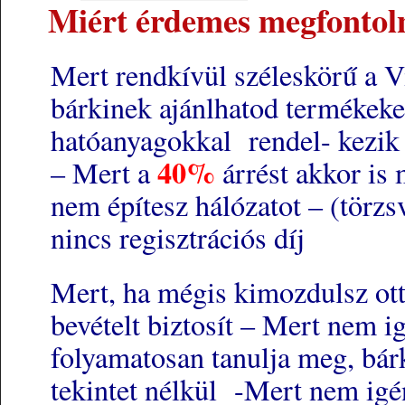
Miért érdemes megfontolni
Mert rendkívül széleskörű a Vi
bárkinek ajánlhatod terméke
hatóanyagokkal rendel- kezik 
40%
– Mert a
árrést akkor is
nem építesz hálózatot – (törz
nincs regisztrációs díj
Mert, ha mégis kimozdulsz ott
bevételt biztosít – Mert nem i
folyamatosan tanulja meg, bárk
tekintet nélkül -Mert nem igén