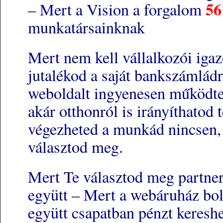
5
– Mert a Vision a forgalom
munka
Mert nem kell vállalkozói igaz
jutalékod a saját bankszámládr
weboldalt ingyenesen működtet
akár otthonról is irányíthatod
végezheted a munkád nincsen, t
választod meg.
Mert Te választod meg partner
együtt – Mert a webáruház bolt
együtt csapatban pénzt keres