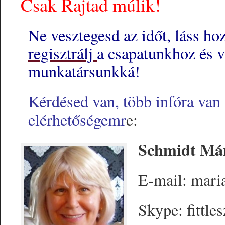
Csak Rajtad múlik!
Ne vesztegesd az időt, láss 
regisztrálj
a csapatunkhoz és v
munkatársunkká!
Kérdésed van, több infóra van 
elérhetőségemr
e:
Schmidt Má
E-mail: mari
Skype: fittles