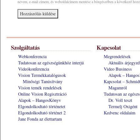
nevem, e-mail címem, és weboldalcímem mentése a böngészőben a következő hoz
Szolgáltatás
Kapcsolat
Webkonferencia
Megrendelések
Tudatosan az egészségünkhöz interjú
Aktuális árjegyzé
Videókonferencia
Video Business
Vision Termékkatalógusok
Alapok – Hango
Mínőségi Tanúsítvány
Kapcsolat – Schmid
Vision temék rendelések
Magamról
Online Vision Regisztráció
Tudatosan az egészs
Alapok – HangosKönyv
Dr. Voll teszt
Elgondolkodtató történetet
Termelj Oxigént
Elgondolkodtató történet 2
Kedvenc oldalaim
Jane Fonda az élettartam