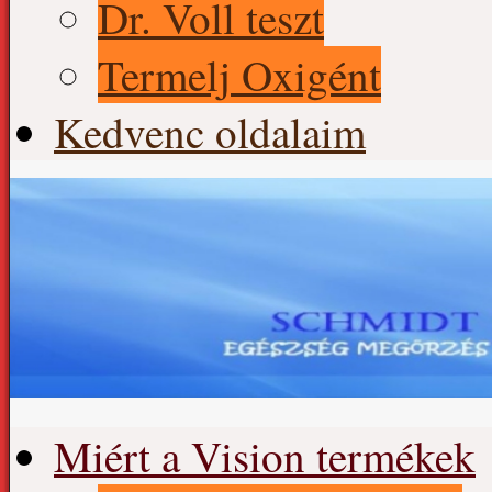
Dr. Voll teszt
Termelj Oxigént
Kedvenc oldalaim
Skip
Miért a Vision termékek
to
content