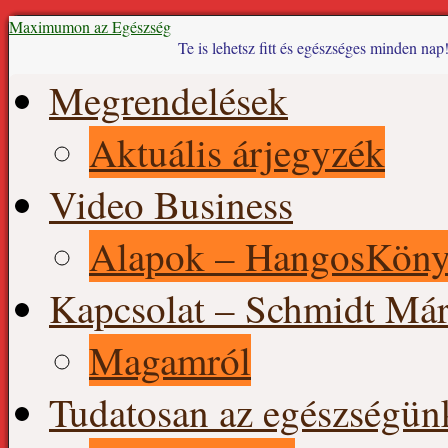
Maximumon az Egészség
Te is lehetsz fitt és egészséges minden nap
Skip
Megrendelések
to
content
Aktuális árjegyzék
Video Business
Alapok – HangosKön
Kapcsolat – Schmidt Már
Magamról
Tudatosan az egészségün