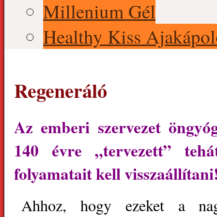
Millenium Gél
Healthy Kiss Ajakápol
Regeneráló
Az emberi szervezet öngyógy
140 évre „tervezett” tehá
folyamatait kell visszaállítani
Ahhoz, hogy ezeket a nag