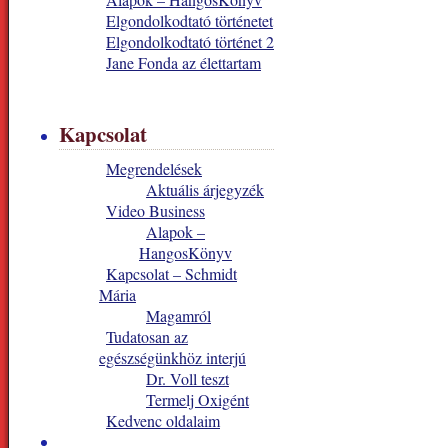
Elgondolkodtató történetet
Elgondolkodtató történet 2
Jane Fonda az élettartam
Kapcsolat
Megrendelések
Aktuális árjegyzék
Video Business
Alapok –
HangosKönyv
Kapcsolat – Schmidt
Mária
Magamról
Tudatosan az
egészségünkhöz interjú
Dr. Voll teszt
Termelj Oxigént
Kedvenc oldalaim