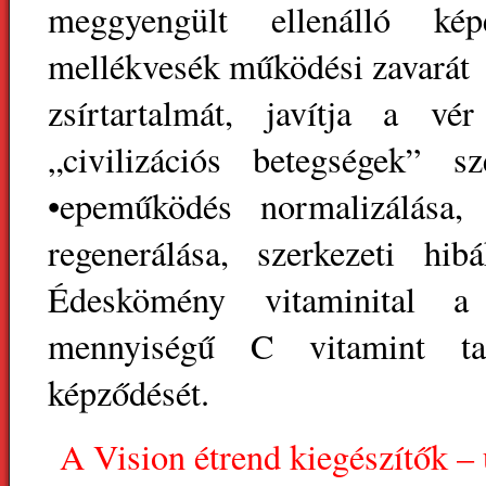
meggyengült ellenálló k
mellékvesék működési zavarát •
zsírtartalmát, javítja a v
„civilizációs betegségek” sz
•epeműködés normalizálása,
regenerálása, szerkezeti hi
Édeskömény vitaminital a
mennyiségű C vitamint tar
képződését.
A Vision étrend kiegészítők – 