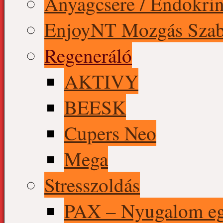
Anyagcsere / Endokrin
EnjoyNT Mozgás Szab
Regeneráló
AKTIVY
BEESK
Cupers Neo
Mega
Stresszoldás
PAX – Nyugalom eg