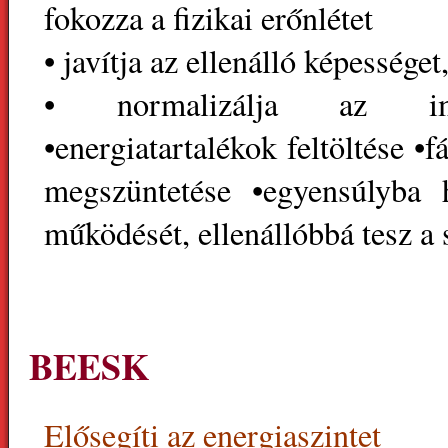
fokozza a fizikai erőnlétet
• javítja az ellenálló képességet,
• normalizálja az im
•energiatartalékok feltöltése •f
megszüntetése •egyensúlyba 
működését, ellenállóbbá tesz a
BEESK
Elősegíti az energiaszint