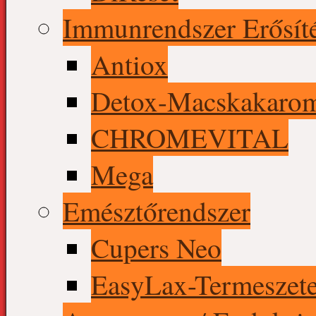
Immunrendszer Erősít
Antiox
Detox-Macskakaro
CHROMEVITAL
Mega
Emésztőrendszer
Cupers Neo
EasyLax-Termeszete