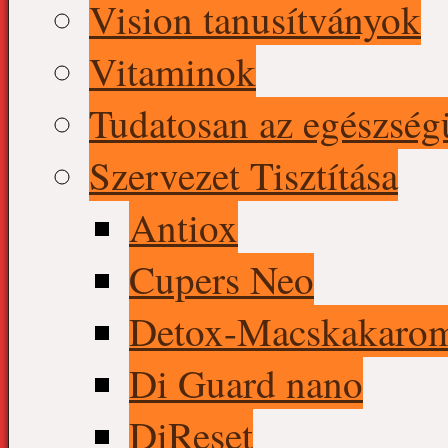
Vision tanusítványok
Vitaminok
Tudatosan az egészség
Szervezet Tisztítása
Antiox
Cupers Neo
Detox-Macskakaro
Di Guard nano
DiReset