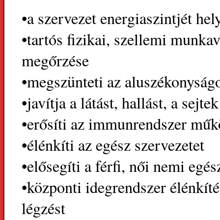
•a szervezet energiaszintjét hely
•tartós fizikai, szellemi munka
megőrzése
•megszünteti az aluszékonyság
•javítja a látást, hallást, a sejt
•erősíti az immunrendszer műk
•élénkíti az egész szervezetet
•elősegíti a férfi, női nemi egés
•központi idegrendszer élénkíté
légzést