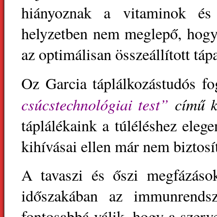
hiányoznak a vitaminok és
helyzetben nem meglepő, hog
az optimálisan összeállított tá
Oz Garcia táplálkozástudós 
csúcstechnológiai test”
című k
táplálékaink a túléléshez eleg
kihívásai ellen már nem biztos
A tavaszi és őszi megfázáso
időszakában az immunrendsz
fontosabbá válik, hogy a szer