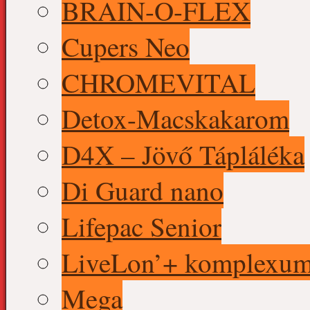
BRAIN-O-FLEX
Cupers Neo
CHROMEVITAL
Detox-Macskakarom
D4X – Jövő Tápláléka
Di Guard nano
Lifepac Senior
LiveLon’+ komplexu
Mega