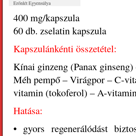
Erőnlét Egyensúlya
400 mg/kapszula
60 db. zselatin kapszula
Kapszulánkénti összetétel:
Kínai ginzeng (Panax ginseng) 
Méh pempő – Virágpor – C-vita
vitamin (tokoferol) – A-vitami
Hatása:
• gyors regenerálódást bizto