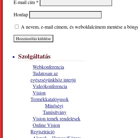
E-mail cím
*
Honlap
A nevem, e-mail címem, és weboldalcímem mentése a böng
Szolgáltatás
Webkonferencia
Tudatosan az
egészségünkhöz interjú
Videókonferencia
Vision
Termékkatalógusok
Mínőségi
Tanúsítvány
Vision temék rendelések
Online Vision
Regisztráció
Alapok – HangosKönyv