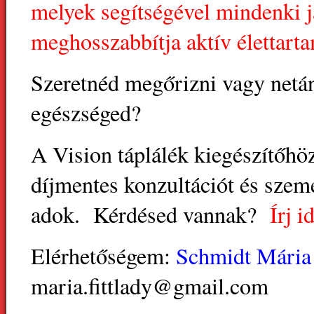
melyek segítségével mindenki j
meghosszabbítja aktív élettart
Szeretnéd megőrizni vagy netán
egészséged?
A Vision táplálék kiegészítőhö
díjmentes konzultációt és szemé
adok. Kérdésed vannak?
Írj i
Elérhetőségem:
Schmidt Mária
maria.fittlady@gmail.com