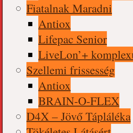
Fiatalnak Maradni
Antiox
Lifepac Senior
LiveLon’+ komple
Szellemi frissesség
Antiox
BRAIN-O-FLEX
D4X – Jövő Tápláléka
Tökéletes Látásért