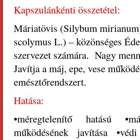
Kapszulánkénti összetétel:
Máriatövis (Silybum mirianum)
scolymus L.) – közönséges Éde
szervezet számára. Nagy menn
Javítja a máj, epe, vese működés
emésztőrendszert.
Hatása:
•méregtelenítő hatású •má
működésének javítása •véd