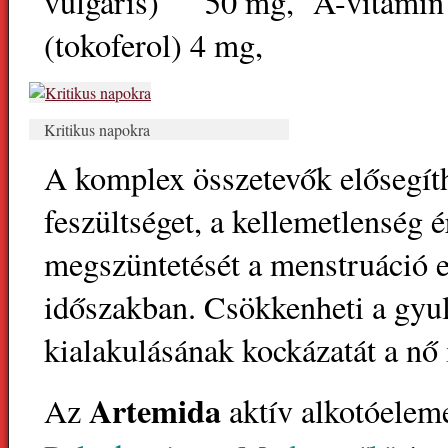
vulgaris) 50 mg, A-vitamin
(tokoferol) 4 mg,
Kritikus napokra
A komplex összetevők elősegíthe
feszültséget, a kellemetlenség 
megszüntetését a menstruáció elő
időszakban. Csökkenheti a gyu
kialakulásának kockázatát a nő 
Artemida
Az
aktív alkotóelem