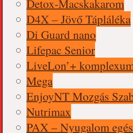
Detox-Macskakarom
D4X – Jövő Tápláléka
Di Guard nano
Lifepac Senior
LiveLon’+ komplexu
Mega
EnjoyNT Mozgás Szab
Nutrimax
PAX – Nyugalom egés