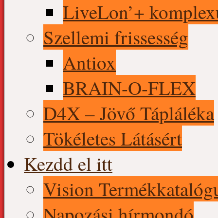
LiveLon’+ komple
Szellemi frissesség
Antiox
BRAIN-O-FLEX
D4X – Jövő Tápláléka
Tökéletes Látásért
Kezdd el itt
Vision Termékkatalóg
Napozási hírmondó