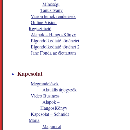
Mínőségi
Tanúsítvány
Vision temék rendelések
Online Vision
Regisztráció
Alapok – HangosKönyv
Elgondolkodtató történetet
Elgondolkodtató történet 2
Jane Fonda az élettartam
Kapcsolat
Megrendelések
Aktuális árjegyzék
Video Business
Alapok –
HangosKönyv
Kapcsolat – Schmidt
Mária
Magamról