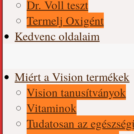
Dr. Voll teszt
Termelj Oxigént
Kedvenc oldalaim
Skip
Miért a Vision termékek
to
content
Vision tanusítványok
Vitaminok
Tudatosan az egészség