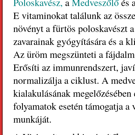
Poloskavész,
a
Medveszőlő
és 
E vitaminokat találunk az össz
növényt a fürtös poloskavészt 
zavarainak gyógyítására és a k
Az üröm megszünteti a fájdalmat
Erősíti az immunrendszert, javí
normalizálja a ciklust. A medve
kialakulásának megelőzésében 
folyamatok esetén támogatja a v
munkáját.