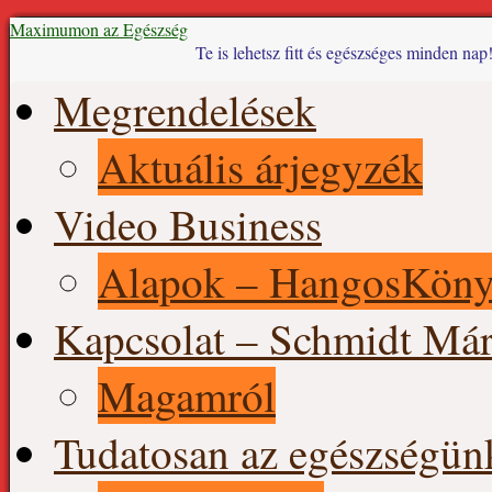
Maximumon az Egészség
Te is lehetsz fitt és egészséges minden nap
Skip
Megrendelések
to
content
Aktuális árjegyzék
Video Business
Alapok – HangosKön
Kapcsolat – Schmidt Már
Magamról
Tudatosan az egészségün