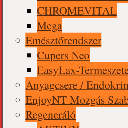
CHROMEVITAL
Mega
Emésztőrendszer
Cupers Neo
EasyLax-Termeszete
Anyagcsere / Endokrin
EnjoyNT Mozgás Szab
Regeneráló