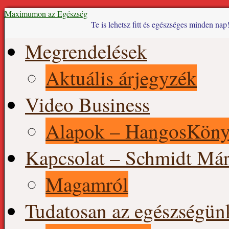
Maximumon az Egészség
Te is lehetsz fitt és egészséges minden nap
Skip
Megrendelések
to
content
Aktuális árjegyzék
Video Business
Alapok – HangosKön
Kapcsolat – Schmidt Már
Magamról
Tudatosan az egészségün