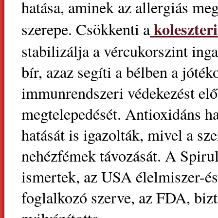
hatása, aminek az allergiás me
koleszter
szerepe. Csökkenti a
stabilizálja a vércukorszint ing
bír, azaz segíti a bélben a jóté
immunrendszeri védekezést elő
megtelepedését. Antioxidáns ha
hatását is igazolták, mivel a sze
nehézfémek távozását. A Spiru
ismertek, az USA élelmiszer-é
foglalkozó szerve, az FDA, bi