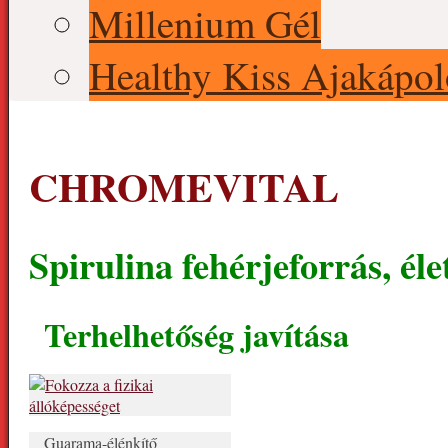
Millenium Gél
Healthy Kiss Ajakápol
CHROMEVITAL
Spirulina fehérjeforrás, éle
Terhelhetőség javítása
Guarama-élénkítő