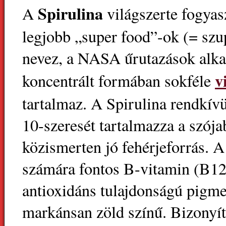
Spirulina
A
világszerte fogyas
legjobb „super food”-ok (= szu
nevez, a NASA űrutazások alka
v
koncentrált formában sokféle
tartalmaz. A Spirulina rendkív
10-szeresét tartalmazza a szój
közismerten jó fehérjeforrás. A
számára fontos B-vitamin (B12)
antioxidáns tulajdonságú pigm
markánsan zöld színű. Bizonyí