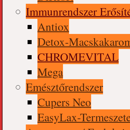
Immunrendszer Erősít
Antiox
Detox-Macskakaro
CHROMEVITAL
Mega
Emésztőrendszer
Cupers Neo
EasyLax-Termeszete