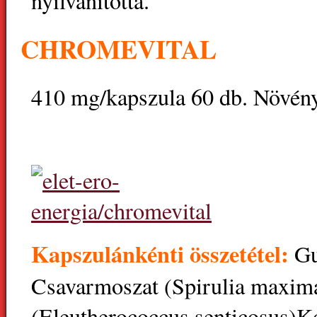
nyilvánította.
CHROMEVITAL
410 mg/kapszula 60 db. Növény
Kapszulánkénti összetétel:
Gu
Csavarmoszat (Spirulia maxima
(Eleutherococcus senticosus)Kó