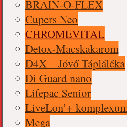
BRAIN-O-FLEX
Cupers Neo
CHROMEVITAL
Detox-Macskakarom
D4X – Jövő Tápláléka
Di Guard nano
Lifepac Senior
LiveLon’+ komplexu
Mega