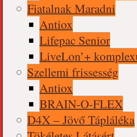
Fiatalnak Maradni
Antiox
Lifepac Senior
LiveLon’+ komple
Szellemi frissesség
Antiox
BRAIN-O-FLEX
D4X – Jövő Tápláléka
Tökéletes Látásért