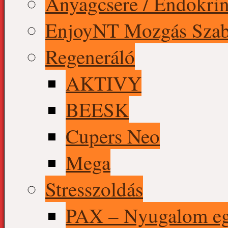
Anyagcsere / Endokrin
EnjoyNT Mozgás Szab
Regeneráló
AKTIVY
BEESK
Cupers Neo
Mega
Stresszoldás
PAX – Nyugalom eg