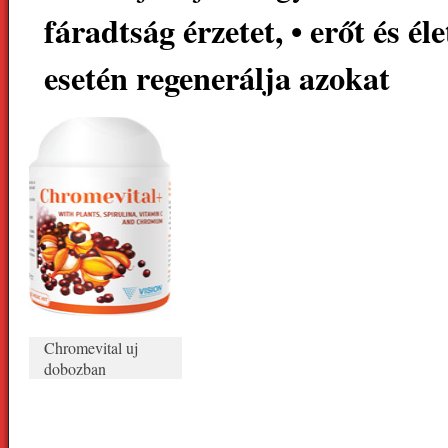
fáradtság érzetet, • erőt és é
esetén regenerálja azokat
Chromevital uj
dobozban