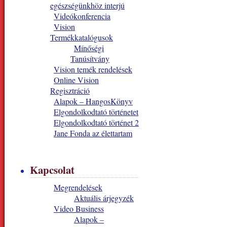
egészségünkhöz interjú
Videókonferencia
Vision
Termékkatalógusok
Mínőségi
Tanúsítvány
Vision temék rendelések
Online Vision
Regisztráció
Alapok – HangosKönyv
Elgondolkodtató történetet
Elgondolkodtató történet 2
Jane Fonda az élettartam
Kapcsolat
Megrendelések
Aktuális árjegyzék
Video Business
Alapok –