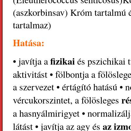
(aszkorbinsav) Króm tartalmú 
tartalmaz)
Hatása:
fizikai
• javítja a
és pszichikai 
aktivitást • fölbontja a fölösleg
a szervezet • értágító hatású • n
ré
vércukorszintet, a fölösleges
a hasnyálmirigyet • normalizálja
az izm
látást • javítja az agy és