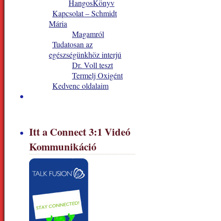
HangosKönyv
Kapcsolat – Schmidt
Mária
Magamról
Tudatosan az
egészségünkhöz interjú
Dr. Voll teszt
Termelj Oxigént
Kedvenc oldalaim
Itt a Connect 3:1 Videó
Kommunikáció