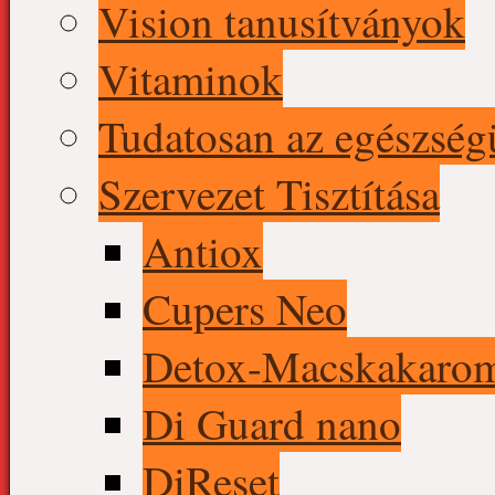
Vision tanusítványok
Vitaminok
Tudatosan az egészség
Szervezet Tisztítása
Antiox
Cupers Neo
Detox-Macskakaro
Di Guard nano
DiReset