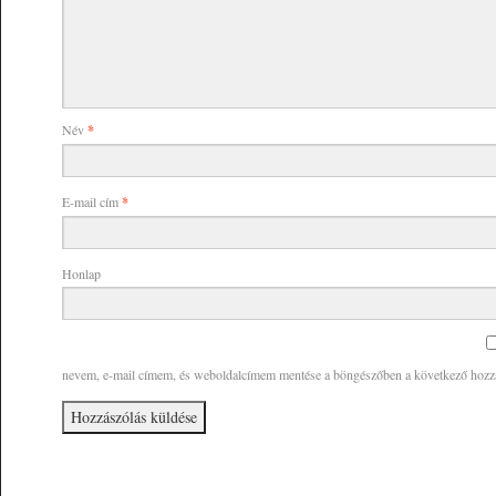
Név
*
E-mail cím
*
Honlap
nevem, e-mail címem, és weboldalcímem mentése a böngészőben a következő hoz