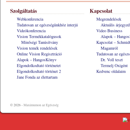
Szolgáltatás
Kapcsolat
Webkonferencia
Megrendelések
Tudatosan az egészségünkhöz interjú
Aktuális árjegyzé
Videókonferencia
Video Business
Vision Termékkatalógusok
Alapok – Hango
Mínőségi Tanúsítvány
Kapcsolat – Schmid
Vision temék rendelések
Magamról
Online Vision Regisztráció
Tudatosan az egészs
Alapok – HangosKönyv
Dr. Voll teszt
Elgondolkodtató történetet
Termelj Oxigént
Elgondolkodtató történet 2
Kedvenc oldalaim
Jane Fonda az élettartam
© 2026 -
Maximumon az Egészség