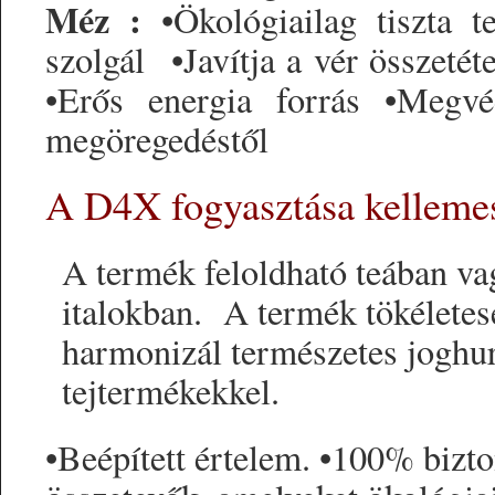
Méz :
•Ökológiailag tiszta 
szolgál •Javítja a vér összetét
•Erős energia forrás •Megvéd
megöregedéstől
A D4X fogyasztása kellemes
A termék feloldható teában v
italokban. A termék tökéletes
harmonizál természetes joghu
tejtermékekkel.
•Beépített értelem. •100% bizt