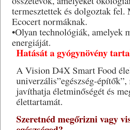
összetevők, amelyeket ökológia
termesztettek és dolgoztak fel
Ecocert normáknak.
•Olyan technológiák, amelyek 
energiáját.
Hatását a gyógynövény tart
A Vision D4X Smart Food éle
univerzális”egészség-építők”,
javíthatja életminőségét és me
élettartamát.
Szeretnéd megőrizni vagy vis
egészséged?