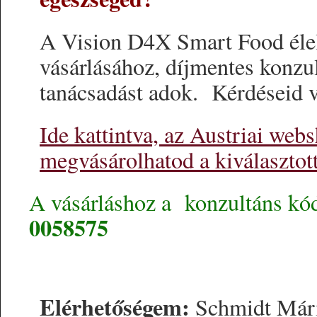
A Vision D4X Smart Food éle
vásárlásához, díjmentes konzul
tanácsadást adok. Kérdéseid 
Ide kattintva, az Austriai web
megvásárolhatod a kiválasztot
A vásárláshoz a konzultáns kó
0058575
Elérhetőségem:
Schmidt Már