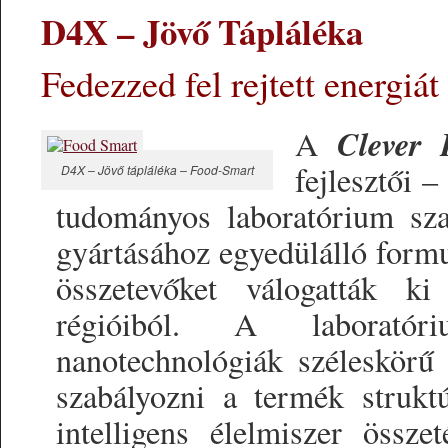
D4X – Jövő Tápláléka
Fedezzed fel rejtett energi
Clever 
A
fejlesztői 
D4X – Jövő tápláléka – Food-Smart
tudományos laboratórium sza
gyártásához egyedülálló formu
összetevőket válogatták ki
régióiból. A laborat
nanotechnológiák széleskörű
szabályozni a termék struktú
intelligens élelmiszer össze