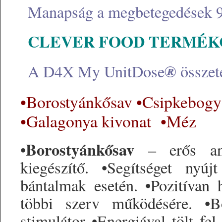
Manapság a megbetegedések 90
CLEVER FOOD TERMÉK
®
A D4X My UnitDose
összeté
•Borostyánkősav •Csipkebogyó
•Galagonya kivonat •Méz
Borostyánkősav
•
– erős ant
kiegészítő. •Segítséget nyúj
bántalmak esetén. •Pozitívan 
többi szerv működésére. •B
stimulátor •Energiával tölt fe