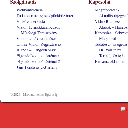
Szolgáltatás
Kapcsolat
Webkonferencia
Megrendelések
Tudatosan az egészségünkhöz interjú
Aktuális árjegyzé
Videókonferencia
Video Business
Vision Termékkatalógusok
Alapok – Hango
Mínőségi Tanúsítvány
Kapcsolat – Schmid
Vision temék rendelések
Magamról
Online Vision Regisztráció
Tudatosan az egészs
Alapok – HangosKönyv
Dr. Voll teszt
Elgondolkodtató történetet
Termelj Oxigént
Elgondolkodtató történet 2
Kedvenc oldalaim
Jane Fonda az élettartam
© 2026 -
Maximumon az Egészség