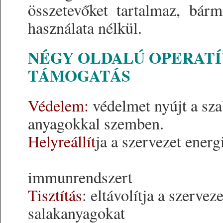
összetevőket tartalmaz, bármi
használata nélkül.
NÉGY OLDALÚ OPERATÍ
TÁMOGATÁS
Védelem:
védelmet nyújt a sz
anyagokkal szemben.
Helyreállít
ja a szervezet e
immunrendszert
Tisztítás
: eltávolítja a szerve
salakanyagokat