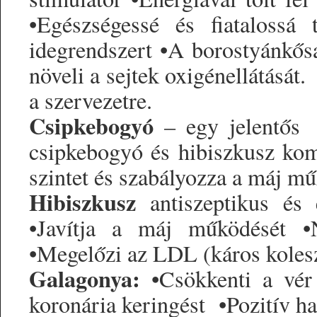
•Egészségessé és fiatalossá
idegrendszert •A borostyánkős
növeli a sejtek oxigénellátás
a szervezetre.
Csipkebogyó
– egy jelentős
csipkebogyó és hibiszkusz kom
szintet és szabályozza a máj mű
Hibiszkusz
antiszeptikus és e
•Javítja a máj működését 
•Megelőzi az LDL (káros kolesz
Galagonya:
•Csökkenti a vér 
koronária keringést •Pozitív ha